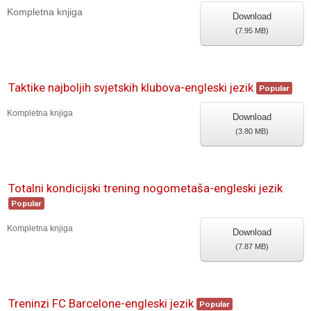
Kompletna knjiga
Download
(
7.95 MB
)
Taktike najboljih svjetskih klubova-engleski jezik
Popular
Kompletna knjiga
Download
(
3.80 MB
)
Totalni kondicijski trening nogometaša-engleski jezik
Popular
Kompletna knjiga
Download
(
7.87 MB
)
Treninzi FC Barcelone-engleski jezik
Popular