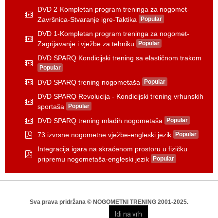
a
c
DVD 2-Kompletan program treninga za nogomet-
r
h
c
i
Završnica-Stvaranje igre-Taktika
Popular
v
h
v
i
i
DVD 1-Kompletan program treninga za nogomet-
e
d
v
Zagrijavanje i vježbe za tehniku
Popular
e
v
e
o
i
DVD SPARQ Kondicijski trening sa elastičnom trakom
d
Popular
e
v
o
i
DVD SPARQ trening nogometaša
Popular
d
v
e
DVD SPARQ Revolucija - Kondicijski trening vrhunskih
i
o
d
sportaša
Popular
v
e
i
o
DVD SPARQ trening mladih nogometaša
Popular
d
v
e
73 izvrsne nogometne vježbe-engleski jezik
Popular
i
o
p
d
Integracija igara na skraćenom prostoru u fizičku
d
e
f
o
pripremu nogometaša-engleski jezik
Popular
p
d
f
Sva prava pridržana © NOGOMETNI TRENING 2001-2025.
Idi na vrh