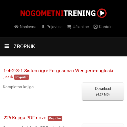
Naslovna
Prijavi se
Učlani se
Kontakt
IZBORNIK
1-4-2-3-1 Sistem igre Fergusona i Wengera-engleski
jezik
Popular
Kompletna knjiga
Download
(
4.17 MB
)
226 Knjiga PDF novo
Popular