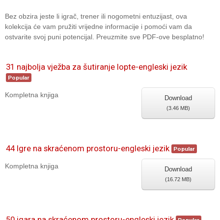
Bez obzira jeste li igrač, trener ili nogometni entuzijast, ova
kolekcija će vam pružiti vrijedne informacije i pomoći vam da
ostvarite svoj puni potencijal. Preuzmite sve PDF-ove besplatno!
31 najbolja vježba za šutiranje lopte-engleski jezik
Popular
Kompletna knjiga
Download
(
3.46 MB
)
44 Igre na skraćenom prostoru-engleski jezik
Popular
Kompletna knjiga
Download
(
16.72 MB
)
50 igara na skraćenom prostoru-engleski jezik