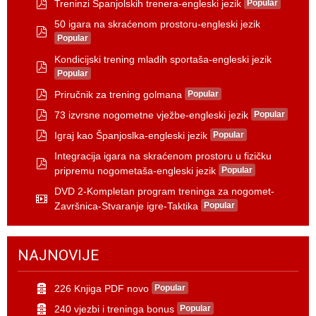
Treninzi Španjolskih trenera-engleski jezik
Popular
d
p
f
50 igara na skraćenom prostoru-engleski jezik
d
f
Popular
p
d
Kondicijski trening mladih sportaša-engleski jezik
f
Popular
p
d
Priručnik za trening golmana
Popular
f
p
73 izvrsne nogometne vježbe-engleski jezik
Popular
d
p
f
Igraj kao Španjoslka-engleski jezik
Popular
d
p
f
Integracija igara na skraćenom prostoru u fizičku
d
f
pripremu nogometaša-engleski jezik
Popular
p
d
DVD 2-Kompletan program treninga za nogomet-
f
Završnica-Stvaranje igre-Taktika
Popular
v
i
d
e
NAJNOVIJE
o
226 Knjiga PDF novo
Popular
a
240 vjezbi i treninga bonus
Popular
r