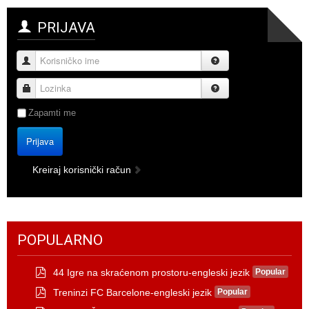
PRIJAVA
Korisničko ime
Lozinka
Zapamti me
Prijava
Kreiraj korisnički račun
POPULARNO
44 Igre na skraćenom prostoru-engleski jezik
Popular
p
Treninzi FC Barcelone-engleski jezik
Popular
d
p
f