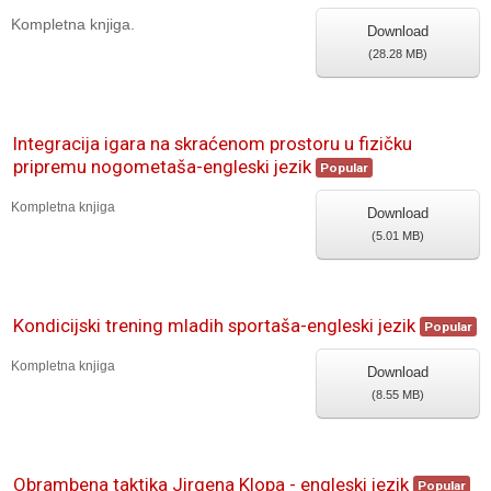
Kompletna knjiga.
Download
(
28.28 MB
)
Integracija igara na skraćenom prostoru u fizičku
pripremu nogometaša-engleski jezik
Popular
Kompletna knjiga
Download
(
5.01 MB
)
Kondicijski trening mladih sportaša-engleski jezik
Popular
Kompletna knjiga
Download
(
8.55 MB
)
Obrambena taktika Jirgena Klopa - engleski jezik
Popular