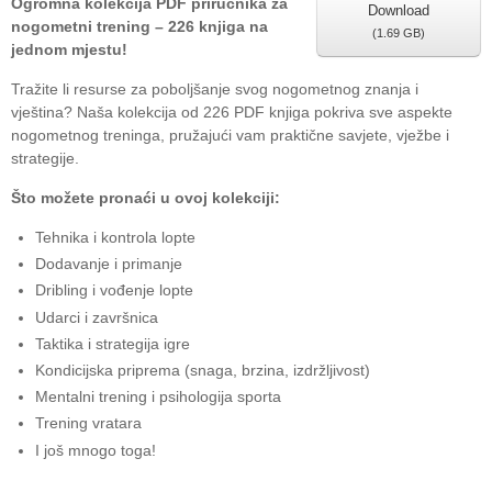
Ogromna kolekcija PDF priručnika za
Download
nogometni trening – 226 knjiga na
(
1.69 GB
)
jednom mjestu!
Tražite li resurse za poboljšanje svog nogometnog znanja i
vještina? Naša kolekcija od 226 PDF knjiga pokriva sve aspekte
nogometnog treninga, pružajući vam praktične savjete, vježbe i
strategije.
Što možete pronaći u ovoj kolekciji:
Tehnika i kontrola lopte
Dodavanje i primanje
Dribling i vođenje lopte
Udarci i završnica
Taktika i strategija igre
Kondicijska priprema (snaga, brzina, izdržljivost)
Mentalni trening i psihologija sporta
Trening vratara
I još mnogo toga!